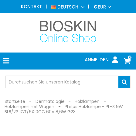
ÄSTHETISCHE
KONTAKT
DEUTSCH
€
EUR
MEDIZIN
MENU
DERMATOLOGIE
PHOTOTHERAPIE
MEDIZINISCH
0
ANMELDEN
ARZTPRAXIS
INDIVIDUEL
SCHUTZ
Startseite
Dermatologie
Holzlampen
Holzlampen mit Wagen
Philips Holzlampe - PL-S 9W
BLB/2P 1CT/6X10CC 60V 8,6W G23