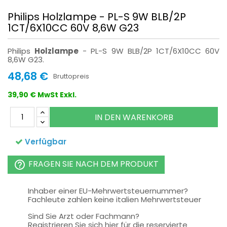
Philips Holzlampe - PL-S 9W BLB/2P
1CT/6X10CC 60V 8,6W G23
Philips
Holzlampe
- PL-S 9W BLB/2P 1CT/6X10CC 60V
8,6W G23.
48,68 €
Bruttopreis
39,90 € MwSt Exkl.
IN DEN WARENKORB
Verfügbar
FRAGEN SIE NACH DEM PRODUKT
help_outline
Inhaber einer EU-Mehrwertsteuernummer?
Fachleute zahlen keine italien Mehrwertsteuer
Sind Sie Arzt oder Fachmann?
Registrieren Sie sich hier für die reservierte