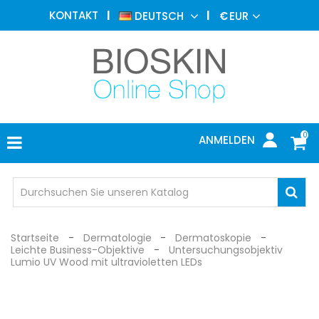
ÄSTHETISCHE
KONTAKT
DEUTSCH
€
EUR
MEDIZIN
MENU
DERMATOLOGIE
PHOTOTHERAPIE
MEDIZINISCH
0
ANMELDEN
ARZTPRAXIS
INDIVIDUEL
SCHUTZ
Startseite
Dermatologie
Dermatoskopie
Leichte Business-Objektive
Untersuchungsobjektiv
Lumio UV Wood mit ultravioletten LEDs