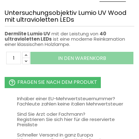
Untersuchungsobjektiv Lumio UV Wood
mit ultravioletten LEDs
Dermlite Lumio UV
mit der Leistung von
40
ultravioletten LEDs
ist eine moderne Reinkarnation
einer klassischen Holzlampe.
IN DEN WARENKORB
FRAGEN SIE NACH DEM PRODUKT
help_outline
Inhaber einer EU-Mehrwertsteuernummer?
Fachleute zahlen keine italien Mehrwertsteuer
Sind Sie Arzt oder Fachmann?
Registrieren Sie sich hier für die reservierte
Preisliste
Schneller Versand in ganz Europa