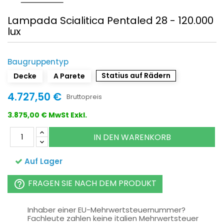
Lampada Scialitica Pentaled 28 - 120.000
lux
Baugruppentyp
Statius auf Rädern
Decke
A Parete
4.727,50 €
Bruttopreis
3.875,00 € MwSt Exkl.
IN DEN WARENKORB
Auf Lager
FRAGEN SIE NACH DEM PRODUKT
help_outline
Inhaber einer EU-Mehrwertsteuernummer?
Fachleute zahlen keine italien Mehrwertsteuer