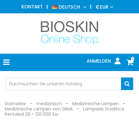
ÄSTHETISCHE
KONTAKT
DEUTSCH
€
EUR
MEDIZIN
MENU
DERMATOLOGIE
PHOTOTHERAPIE
MEDIZINISCH
0
ANMELDEN
ARZTPRAXIS
INDIVIDUEL
SCHUTZ
Startseite
medizinisch
Medizinische Lampen
Medizinische Lampen von GIMA
Lampada Scialitica
Pentaled 28 - 120.000 lux