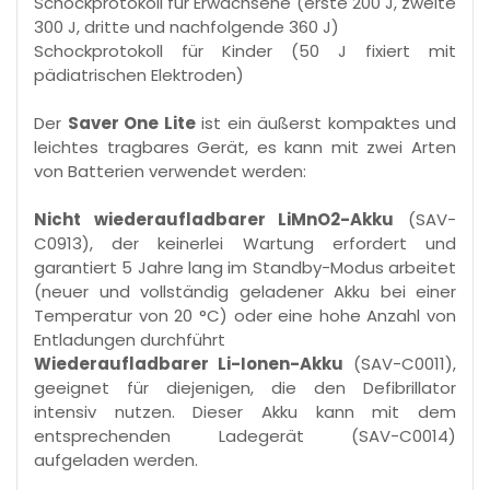
Schockprotokoll für Erwachsene (erste 200 J, zweite
300 J, dritte und nachfolgende 360 J)
Schockprotokoll für Kinder (50 J fixiert mit
pädiatrischen Elektroden)
Der
Saver One Lite
ist ein äußerst kompaktes und
leichtes tragbares Gerät, es kann mit zwei Arten
von Batterien verwendet werden:
Nicht wiederaufladbarer LiMnO2-Akku
(SAV-
C0913), der keinerlei Wartung erfordert und
garantiert 5 Jahre lang im Standby-Modus arbeitet
(neuer und vollständig geladener Akku bei einer
Temperatur von 20 °C) oder eine hohe Anzahl von
Entladungen durchführt
Wiederaufladbarer Li-Ionen-Akku
(SAV-C0011),
geeignet für diejenigen, die den Defibrillator
intensiv nutzen. Dieser Akku kann mit dem
entsprechenden Ladegerät (SAV-C0014)
aufgeladen werden.