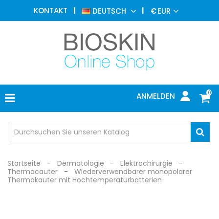
ÄSTHETISCHE
KONTAKT
DEUTSCH
€
EUR
MEDIZIN
MENU
DERMATOLOGIE
PHOTOTHERAPIE
MEDIZINISCH
0
ANMELDEN
ARZTPRAXIS
INDIVIDUEL
SCHUTZ
Startseite
Dermatologie
Elektrochirurgie
Thermocauter
Wiederverwendbarer monopolarer
Thermokauter mit Hochtemperaturbatterien