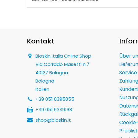
Kontakt
Info
Über u
Bioskin Italia Online Shop
Lieferu
Via Corrado Masetti n.7
Service
40127 Bologna
Zahlun
Bologna
Kunden
Italien
Nutzun
+39 051 0395855
Datensc
+39 051 6339168
Rückga
shop@bioskin.it
Cookie-
Preislis