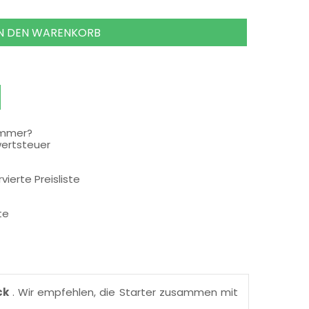
IN DEN WARENKORB
ummer?
wertsteuer
rvierte Preisliste
te
ck
. Wir empfehlen, die Starter zusammen mit