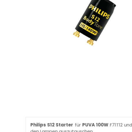
Philips S12 Starter
für
PUVA 100W
F71T12 un
den Lampen auszutauschen.