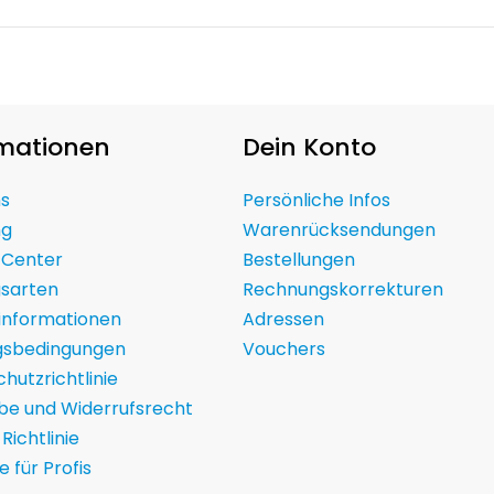
rmationen
Dein Konto
ns
Persönliche Infos
ng
Warenrücksendungen
 Center
Bestellungen
gsarten
Rechnungskorrekturen
informationen
Adressen
gsbedingungen
Vouchers
hutzrichtlinie
be und Widerrufsrecht
Richtlinie
te für Profis