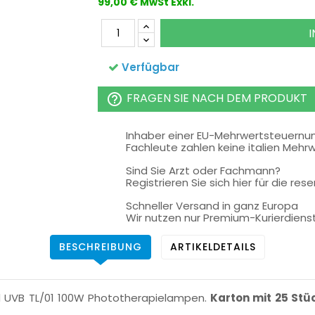
99,00 € MwSt Exkl.
Verfügbar
FRAGEN SIE NACH DEM PRODUKT
help_outline
Inhaber einer EU-Mehrwertsteuern
Fachleute zahlen keine italien Mehr
Sind Sie Arzt oder Fachmann?
Registrieren Sie sich hier für die rese
Schneller Versand in ganz Europa
Wir nutzen nur Premium-Kurierdiens
BESCHREIBUNG
ARTIKELDETAILS
d UVB TL/01 100W Phototherapielampen.
Karton mit 25 Stü