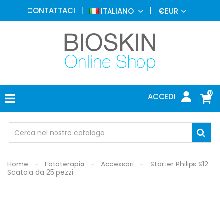
MEDICINA
CONTATTACI
ITALIANO
€
EUR
ESTETICA
MENU
DERMATOLOGIA
FOTOTERAPIA
ELETTROMEDICALI
0
ACCEDI
STUDIO
MEDICO
OCCHIALI
DI
PROTEZIONE
Home
Fototerapia
Accessori
Starter Philips S12
Scatola da 25 pezzi