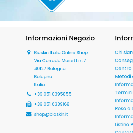
Informazioni Negozio
Infor
Chi sia
Bioskin Italia Online Shop
Conseg
Via Corrado Masetti n.7
Centro 
40127 Bologna
Metodi
Bologna
Informaz
Italia
Termini 
+39 051 0395855
Informa
+39 051 6339168
Reso e 
shop@bioskin.it
Informa
Listino 
Contatt