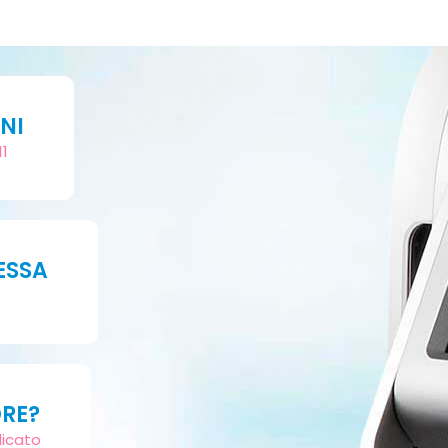
NI
11
ESSA
ORE?
dicato