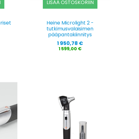
N
LISÄÄ OSTOSKORIIN
riset
Heine Microlight 2 -
tutkimusvalaisimen
pääpantakiinnitys
Hinta
1 950,78 €
1 599,00 €