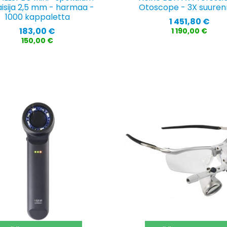
aisija 2,5 mm - harmaa -
Otoscope - 3X suuren
1000 kappaletta
Hinta
1 451,80 €
Hinta
183,00 €
1 190,00 €
150,00 €