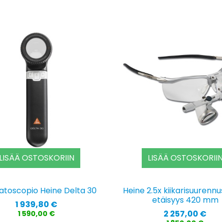
LISÄÄ OSTOSKORIIN
LISÄÄ OSTOSKORII
toscopio Heine Delta 30
Heine 2.5x kiikarisuurennus
etäisyys 420 mm
Hinta
1 939,80 €
Hinta
2 257,00 €
1 590,00 €