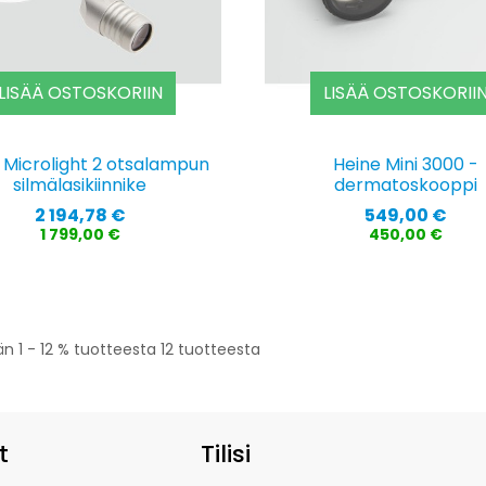
LISÄÄ OSTOSKORIIN
LISÄÄ OSTOSKORII
 Microlight 2 otsalampun
Heine Mini 3000 -
silmälasikiinnike
dermatoskooppi
Hinta
Hinta
2 194,78 €
549,00 €
1 799,00 €
450,00 €
n 1 - 12 % tuotteesta 12 tuotteesta
t
Tilisi