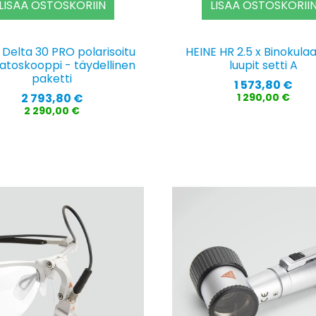
LISÄÄ OSTOSKORIIN
LISÄÄ OSTOSKORII
 Delta 30 PRO polarisoitu
HEINE HR 2.5 x Binokulaa
toskooppi - täydellinen
luupit setti A
paketti
Hinta
1 573,80 €
Hinta
2 793,80 €
1 290,00 €
2 290,00 €