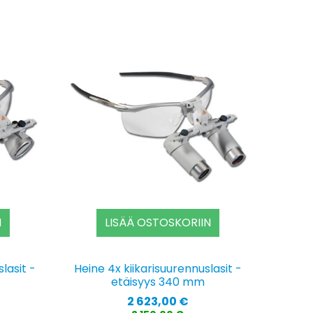
N
LISÄÄ OSTOSKORIIN
lasit -
Heine 4x kiikarisuurennuslasit -
etäisyys 340 mm
Hinta
2 623,00 €