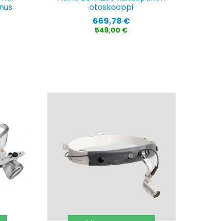
nus
otoskooppi
Hinta
669,78 €
549,00 €