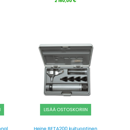
2 150,00 €
N
LISÄÄ OSTOSKORIIN
onal
Heine BETA200 kuituoptinen