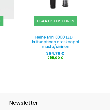
N
LISÄÄ OSTOSKORIIN
Heine Mini 3000 LED -
kuituoptinen otoskooppi
musta/sininen
Hinta
364,78 €
299,00 €
Newsletter