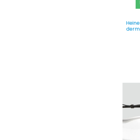
Heine
derma