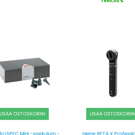
1 850,00 €
LISÄÄ OSTOSKORIIN
LISÄÄ OSTOSKORII
ALLSPEC Mini -spekulum -
Heine BETA X Professi