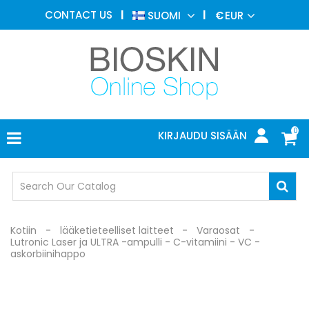
ESTEETTINEN
CONTACT US
SUOMI
€
EUR
LÄÄKETIEDE
VALIKKO
IHOTAUTIOPPI
VALOHOITO
LÄÄKETIETEELLISET
LAITTEET
0
KIRJAUDU SISÄÄN
LÄÄKÄRIN
TOIMISTO
SUOJALASIT
Kotiin
lääketieteelliset laitteet
Varaosat
Lutronic Laser ja ULTRA -ampulli - C-vitamiini - VC -
askorbiinihappo