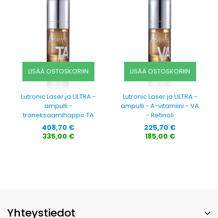
LISÄÄ OSTOSKORIIN
LISÄÄ OSTOSKORIIN
Lutronic Laser ja ULTRA -
Lutronic Laser ja ULTRA -
ampulli -
ampulli - A-vitamiini - VA
traneksaamihappo TA
- Retinoli
Hinta
Hinta
408,70 €
225,70 €
335,00 €
185,00 €
Yhteystiedot