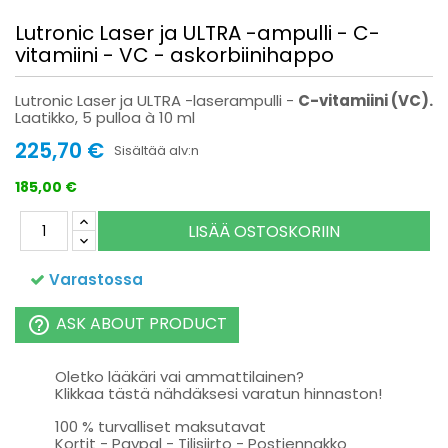
Lutronic Laser ja ULTRA -ampulli - C-
vitamiini - VC - askorbiinihappo
Lutronic Laser ja ULTRA -laserampulli -
C-vitamiini (VC).
Laatikko, 5 pulloa à 10 ml
225,70 €
Sisältää alv:n
185,00 €
LISÄÄ OSTOSKORIIN
Varastossa
ASK ABOUT PRODUCT
help_outline
Oletko lääkäri vai ammattilainen?
Klikkaa tästä nähdäksesi varatun hinnaston!
100 % turvalliset maksutavat
Kortit - Paypal - Tilisiirto - Postiennakko