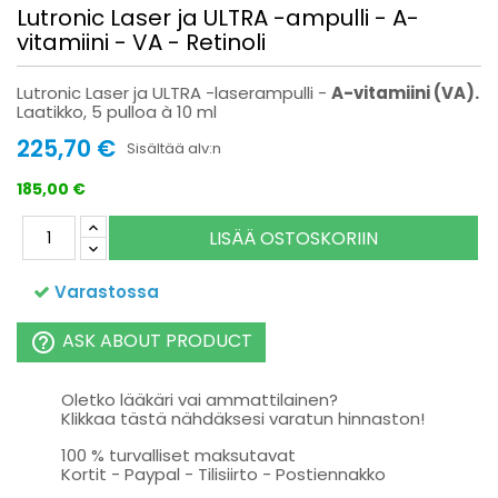
Lutronic Laser ja ULTRA -ampulli - A-
vitamiini - VA - Retinoli
Lutronic Laser ja ULTRA -laserampulli -
A-vitamiini (VA).
Laatikko, 5 pulloa à 10 ml
225,70 €
Sisältää alv:n
185,00 €
LISÄÄ OSTOSKORIIN
Varastossa
ASK ABOUT PRODUCT
help_outline
Oletko lääkäri vai ammattilainen?
Klikkaa tästä nähdäksesi varatun hinnaston!
100 % turvalliset maksutavat
Kortit - Paypal - Tilisiirto - Postiennakko