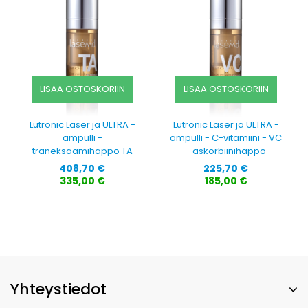
LISÄÄ OSTOSKORIIN
LISÄÄ OSTOSKORIIN
Lutronic Laser ja ULTRA -
Lutronic Laser ja ULTRA -
ampulli -
ampulli - C-vitamiini - VC
traneksaamihappo TA
- askorbiinihappo
Hinta
Hinta
408,70 €
225,70 €
335,00 €
185,00 €
Yhteystiedot