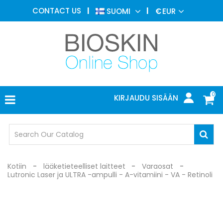
ESTEETTINEN
CONTACT US
SUOMI
€
EUR
LÄÄKETIEDE
VALIKKO
IHOTAUTIOPPI
VALOHOITO
LÄÄKETIETEELLISET
LAITTEET
0
KIRJAUDU SISÄÄN
LÄÄKÄRIN
TOIMISTO
SUOJALASIT
Kotiin
lääketieteelliset laitteet
Varaosat
Lutronic Laser ja ULTRA -ampulli - A-vitamiini - VA - Retinoli