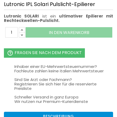
Lutronic IPL Solari Pulslicht-Epilierer
Lutronic SOLARI
ist ein
ultimativer Epilierer mit
Rechteckwellen-Pulslicht.
IN DEN WARENKORB
FRAGEN SIE NACH DEM PRODUKT
help_outline
Inhaber einer EU-Mehrwertsteuernummer?
Fachleute zahlen keine italien Mehrwertsteuer
Sind Sie Arzt oder Fachmann?
Registrieren Sie sich hier für die reservierte
Preisliste
Schneller Versand in ganz Europa
Wir nutzen nur Premium-Kurierdienste
BESCHREIBUNG