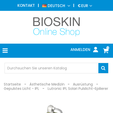
ÄSTHETISCHE
KONTAKT
DEUTSCH
€
EUR
MEDIZIN
MENU
DERMATOLOGIE
PHOTOTHERAPIE
MEDIZINISCH
0
ANMELDEN
ARZTPRAXIS
INDIVIDUEL
SCHUTZ
Startseite
Ästhetische Medizin
Ausrüstung
Gepulstes Licht - IPL
Lutronic IPL Solari Pulslicht-Epilierer