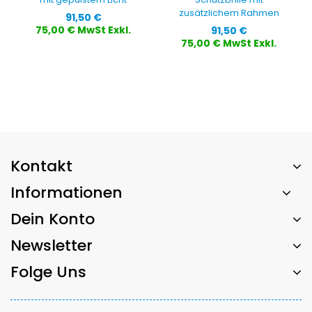
zusätzlichem Rahmen
Preis
91,50 €
Preis
75,00 € MwSt Exkl.
91,50 €
75,00 € MwSt Exkl.
Kontakt
Informationen
Dein Konto
Newsletter
Folge Uns