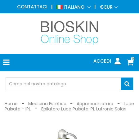
MEDICINA
CONTATTACI
ITALIANO
€
EUR
ESTETICA
MENU
DERMATOLOGIA
FOTOTERAPIA
ELETTROMEDICALI
0
ACCEDI
STUDIO
MEDICO
OCCHIALI
DI
PROTEZIONE
Home
Medicina Estetica
Apparecchiature
Luce
Pulsata - IPL
Epilatore Luce Pulsata IPL Lutronic Solari