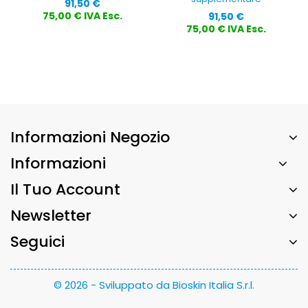
Prezzo
91,50 €
Prezzo
75,00 € IVA Esc.
91,50 €
75,00 € IVA Esc.
Informazioni Negozio
Informazioni
Il Tuo Account
Newsletter
Seguici
© 2026 - Sviluppato da Bioskin Italia S.r.l.