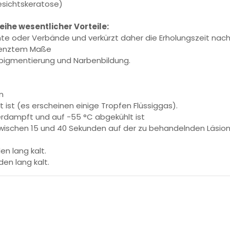
esichtskeratose)
eihe wesentlicher Vorteile:
ähte oder Verbände und verkürzt daher die Erholungszeit nac
renztem Maße
epigmentierung und Narbenbildung.
n
gt ist (es erscheinen einige Tropfen Flüssiggas).
erdampft und auf -55 °C abgekühlt ist
m zwischen 15 und 40 Sekunden auf der zu behandelnden Läsion
n lang kalt.
en lang kalt.