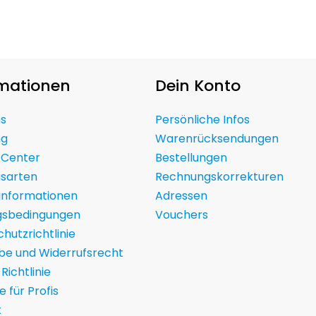
rmationen
Dein Konto
ns
Persönliche Infos
ng
Warenrücksendungen
 Center
Bestellungen
gsarten
Rechnungskorrekturen
informationen
Adressen
gsbedingungen
Vouchers
hutzrichtlinie
be und Widerrufsrecht
Richtlinie
te für Profis
t