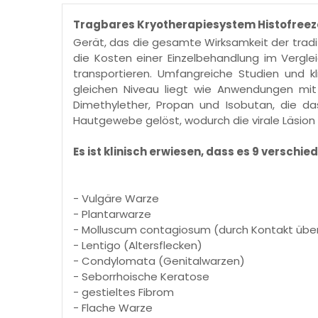
Tragbares Kryotherapiesystem Histofreeze
Gerät, das die gesamte Wirksamkeit der tradi
die Kosten einer Einzelbehandlung im Verglei
transportieren. Umfangreiche Studien und 
gleichen Niveau liegt wie Anwendungen mit f
Dimethylether, Propan und Isobutan, die das
Hautgewebe gelöst, wodurch die virale Läsion b
Es ist klinisch erwiesen, dass es 9 versch
- Vulgäre Warze
- Plantarwarze
- Molluscum contagiosum (durch Kontakt übe
- Lentigo (Altersflecken)
- Condylomata (Genitalwarzen)
- Seborrhoische Keratose
- gestieltes Fibrom
- Flache Warze