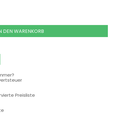
IN DEN WARENKORB
ummer?
wertsteuer
rvierte Preisliste
te