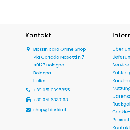
Kontakt
Info
Über u
Bioskin Italia Online Shop
Lieferu
Via Corrado Masetti n.7
Service
40127 Bologna
Zahlun
Bologna
Kunden
Italien
Nutzun
+39 051 0395855
Datensc
+39 051 6339168
Rückga
shop@bioskin.it
Cookie-
Preislis
Kontak