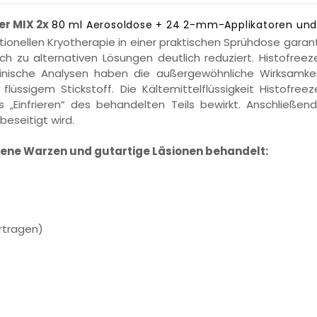
r MIX 2x
80 ml Aerosoldose + 24 2-mm-Applikatoren un
tionellen Kryotherapie in einer praktischen Sprühdose garan
ch zu alternativen Lösungen deutlich reduziert. Histofreeze
klinische Analysen haben die außergewöhnliche Wirksamk
lüssigem Stickstoff. Die Kältemittelflüssigkeit Histofree
 „Einfrieren“ des behandelten Teils bewirkt. Anschließe
eseitigt wird.
iedene Warzen und gutartige Läsionen behandelt:
rtragen)