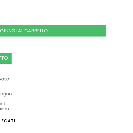
GIUNGI AL CARRELLO
TTO
rvato!
ssegno
isti
nimo
LEGATI