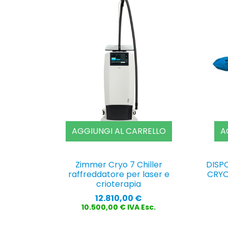
AGGIUNGI AL CARRELLO
A
Zimmer Cryo 7 Chiller
DISP
raffreddatore per laser e
CRYO
crioterapia
Prezzo
12.810,00 €
10.500,00 € IVA Esc.