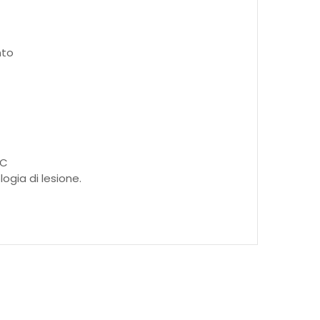
nto
°C
ogia di lesione.