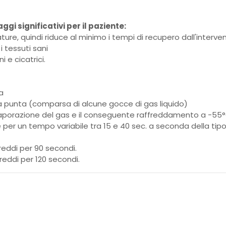
i significativi per il paziente:
ture, quindi riduce al minimo i tempi di recupero dall'interve
 tessuti sani
i e cicatrici.
a
lla punta (comparsa di alcune gocce di gas liquido)
evaporazione del gas e il conseguente raffreddamento a -55
 per un tempo variabile tra 15 e 40 sec. a seconda della tipol
eddi per 90 secondi.
eddi per 120 secondi.