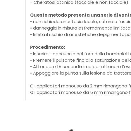
- Cheratosi attinica (facciale e non facciale)
Questo metodo presenta una serie di vantagg
• non richiede anestesia locale, suture o fascia
• danneggia in misura estremamente limitata i
• limita il rischio di anestetiche depigmentazion
Procedimento:
• Inserire il beccuccio nel foro della bombolett
• Premere il pulsante fino alla saturazione de
• Attendere 15 secondi circa per ottenere l’
• Appoggiare la punta sulla lesione da trattare
Gli applicatori monouso da 2 mm rimangono fr
Gli applicatori monouso da 5 mm rimangono fr