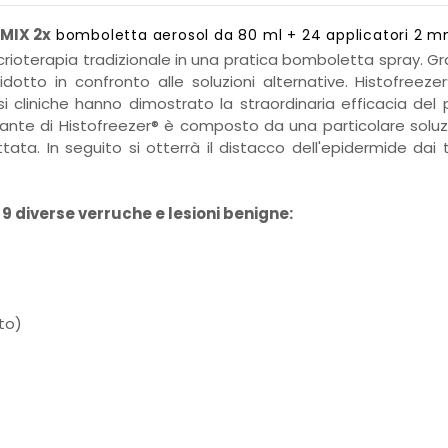
 MIX 2x
bomboletta aerosol da 80 ml + 24 applicatori 2 
a crioterapia tradizionale in una pratica bomboletta spray. Gr
idotto in confronto alle soluzioni alternative. Histofree
si cliniche hanno dimostrato la straordinaria efficacia del pr
igerante di Histofreezer® è composto da una particolare sol
tata. In seguito si otterrà il distacco dell'epidermide da
9 diverse verruche e lesioni benigne:
to)