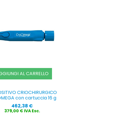
GGIUNGI AL CARRELLO
OSITIVO CRIOCHIRURGICO
MEGA con cartuccia 16 g
Prezzo
462,38 €
379,00 € IVA Esc.