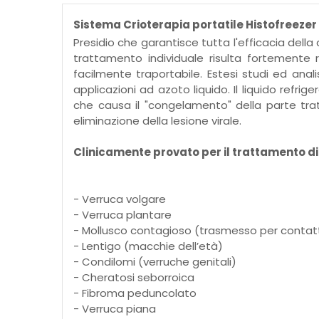
Sistema Crioterapia portatile Histofreezer
Presidio che garantisce tutta l'efficacia dell
trattamento individuale risulta fortemente r
facilmente traportabile. Estesi studi ed anali
applicazioni ad azoto liquido. Il liquido refr
che causa il "congelamento" della parte trat
eliminazione della lesione virale.
Clinicamente provato per il trattamento di 
- Verruca volgare
- Verruca plantare
- Mollusco contagioso (trasmesso per contat
- Lentigo (macchie dell’età)
- Condilomi (verruche genitali)
- Cheratosi seborroica
- Fibroma peduncolato
- Verruca piana