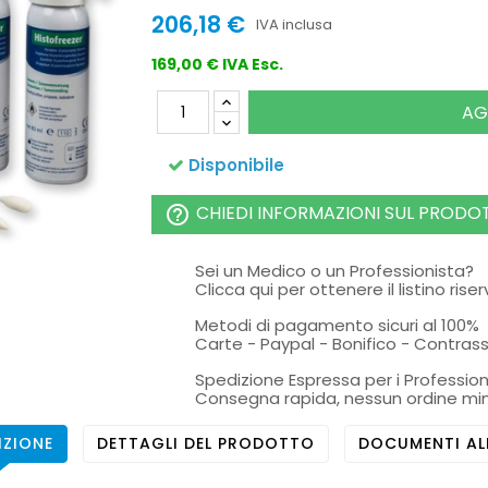
206,18 €
IVA inclusa
169,00 € IVA Esc.
AG
Disponibile
CHIEDI INFORMAZIONI SUL PRODO
help_outline
Sei un Medico o un Professionista?
Clicca qui per ottenere il listino rise
Metodi di pagamento sicuri al 100%
Carte - Paypal - Bonifico - Contra
Spedizione Espressa per i Profession
Consegna rapida, nessun ordine mi
IZIONE
DETTAGLI DEL PRODOTTO
DOCUMENTI AL