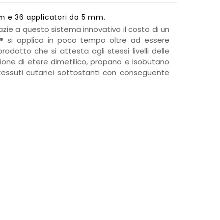
mm e
36
applicatori da 5 mm.
azie a questo sistema innovativo il costo di un
zer® si applica in poco tempo oltre ad essere
odotto che si attesta agli stessi livelli delle
uzione di etere dimetilico, propano e isobutano
i tessuti cutanei sottostanti con conseguente