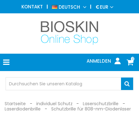
ÄSTHETISCHE
KONTAKT
DEUTSCH
€
EUR
MEDIZIN
MENU
DERMATOLOGIE
PHOTOTHERAPIE
MEDIZINISCH
0
ANMELDEN
ARZTPRAXIS
INDIVIDUEL
SCHUTZ
Startseite
individuel Schutz
Laserschutzbrille
Laserdiodenbrille
Schutzbrille für 808-nm-Diodenlaser