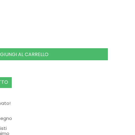
GIUNGI AL CARRELLO
TTO
rvato!
ssegno
isti
nimo