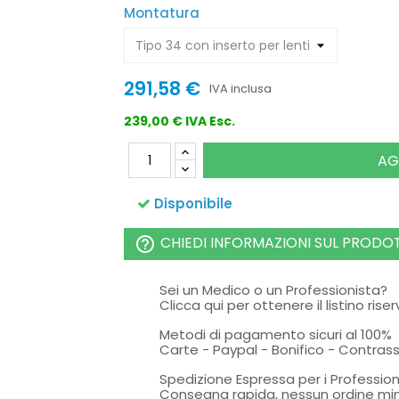
Montatura
291,58 €
IVA inclusa
239,00 € IVA Esc.
AG
Disponibile
CHIEDI INFORMAZIONI SUL PRODO
help_outline
Sei un Medico o un Professionista?
Clicca qui per ottenere il listino rise
Metodi di pagamento sicuri al 100%
Carte - Paypal - Bonifico - Contra
Spedizione Espressa per i Profession
Consegna rapida, nessun ordine mi