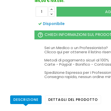
185,00 € IVA Esc.
AG
Disponibile
CHIEDI INFORMAZIONI SUL PRODO
help_outline
Sei un Medico o un Professionista?
Clicca qui per ottenere il listino rise
Metodi di pagamento sicuri al 100%
Carte - Paypal - Bonifico - Contra
Spedizione Espressa per i Profession
Consegna rapida, nessun ordine mi
DESCRIZIONE
DETTAGLI DEL PRODOTTO