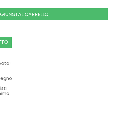
GIUNGI AL CARRELLO
TTO
rvato!
ssegno
isti
nimo