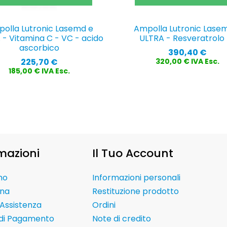
olla Lutronic Lasemd e
Ampolla Lutronic Lase
 - Vitamina C - VC - acido
ULTRA - Resveratrolo
ascorbico
Prezzo
390,40 €
Prezzo
225,70 €
320,00 € IVA Esc.
185,00 € IVA Esc.
mazioni
Il Tuo Account
mo
Informazioni personali
na
Restituzione prodotto
Assistenza
Ordini
 di Pagamento
Note di credito