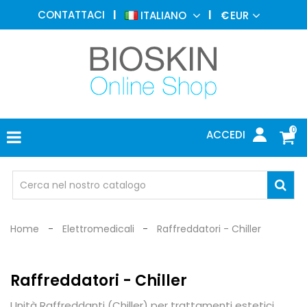
MEDICINA
CONTATTACI
ITALIANO
€
EUR
ESTETICA
MENU
DERMATOLOGIA
FOTOTERAPIA
ELETTROMEDICALI
0
ACCEDI
STUDIO
MEDICO
OCCHIALI
DI
PROTEZIONE
Home
Elettromedicali
Raffreddatori - Chiller
Raffreddatori - Chiller
Unità Raffreddanti (Chiller) per trattamenti estetici