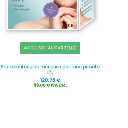
AGGIUNGI AL CARRELLO
Protezioni oculari monouso per Luce pulsata
IPL
Prezzo
120,78 €
99,00 € IVA Esc.