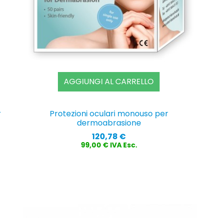
AGGIUNGI AL CARRELLO
r
Protezioni oculari monouso per
dermoabrasione
Prezzo
120,78 €
99,00 € IVA Esc.