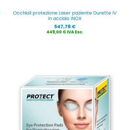
I
Occhiali protezione Laser paziente Durette IV
in acciaio INOX
Prezzo
547,78 €
449,00 € IVA Esc.