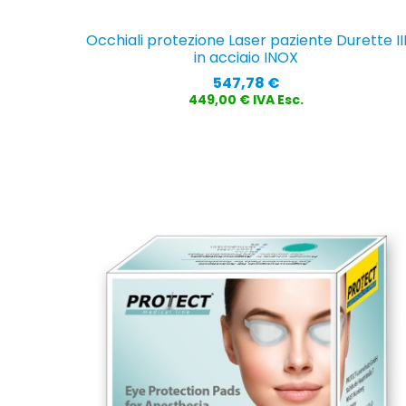
Occhiali protezione Laser paziente Durette II
in acciaio INOX
Prezzo
547,78 €
449,00 € IVA Esc.