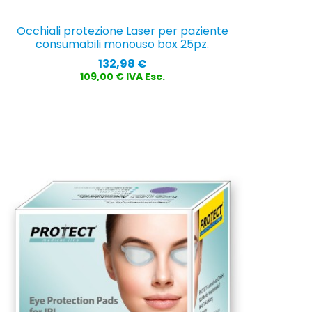
Occhiali protezione Laser per paziente
consumabili monouso box 25pz.
Prezzo
132,98 €
109,00 € IVA Esc.