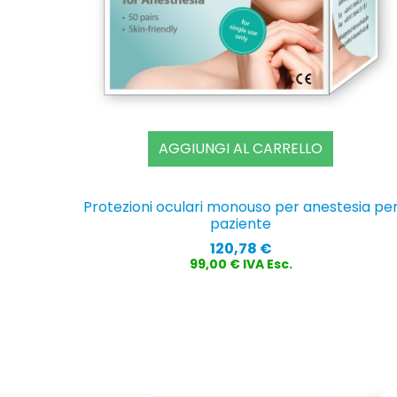
AGGIUNGI AL CARRELLO
Protezioni oculari monouso per anestesia pe
paziente
Prezzo
120,78 €
99,00 € IVA Esc.