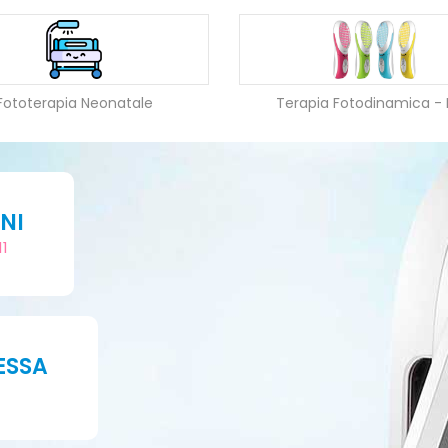
Fototerapia Neonatale
Terapia Fotodinamica -
NI
11
ESSA