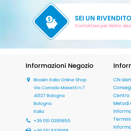
SEI UN RIVENDIT
Contattaci per listino de
Informazioni Negozio
Infor
Chi sia
Bioskin Italia Online Shop
Conseg
Via Corrado Masetti n.7
Centro 
40127 Bologna
Metodi
Bologna
Informaz
Italia
Termini 
+39 051 0395855
Informa
+39 051 6339168