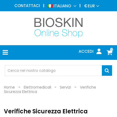
MEDICINA
CONTATTACI
ITALIANO
€
EUR
ESTETICA
MENU
DERMATOLOGIA
FOTOTERAPIA
ELETTROMEDICALI
0
ACCEDI
STUDIO
MEDICO
OCCHIALI
DI
PROTEZIONE
Home
Elettromedicali
Servizi
Verifiche
Sicurezza Elettrica
Verifiche Sicurezza Elettrica