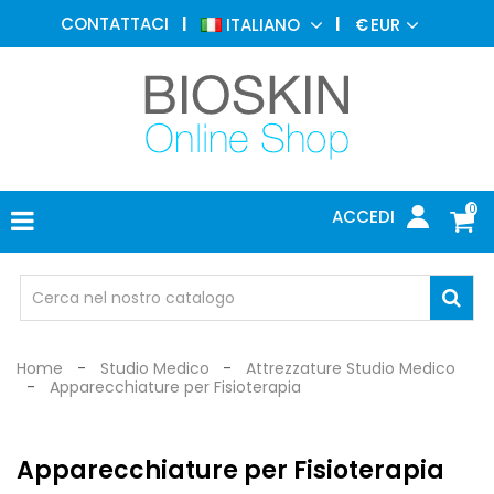
MEDICINA
CONTATTACI
ITALIANO
€
EUR
ESTETICA
MENU
DERMATOLOGIA
FOTOTERAPIA
ELETTROMEDICALI
0
ACCEDI
STUDIO
MEDICO
OCCHIALI
DI
PROTEZIONE
Home
Studio Medico
Attrezzature Studio Medico
Apparecchiature per Fisioterapia
Apparecchiature per Fisioterapia