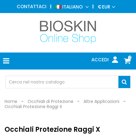
MEDICINA
CONTATTACI
ITALIANO
€
EUR
ESTETICA
MENU
DERMATOLOGIA
FOTOTERAPIA
ELETTROMEDICALI
0
ACCEDI
STUDIO
MEDICO
OCCHIALI
DI
PROTEZIONE
Home
Occhiali di Protezione
Altre Applicazioni
Occhiali Protezione Raggi X
Occhiali Protezione Raggi X