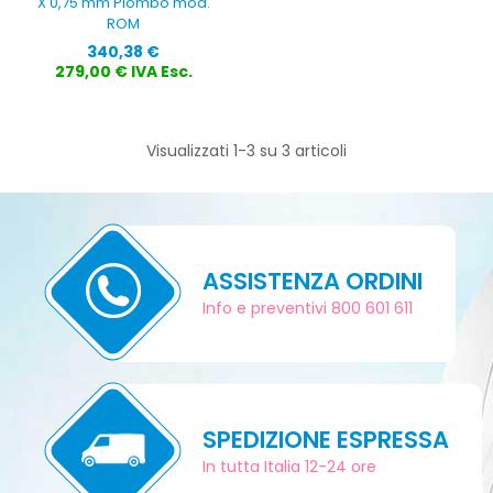
X 0,75 mm Piombo mod.
ROM
Prezzo
340,38 €
279,00 € IVA Esc.
Visualizzati 1-3 su 3 articoli
ASSISTENZA ORDINI
Info e preventivi 800 601 611
SPEDIZIONE ESPRESSA
In tutta Italia 12-24 ore