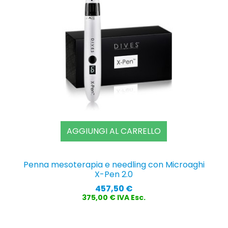
AGGIUNGI AL CARRELLO
Penna mesoterapia e needling con Microaghi
X-Pen 2.0
Prezzo
457,50 €
375,00 € IVA Esc.