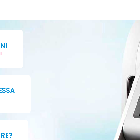
NI
11
ESSA
ORE?