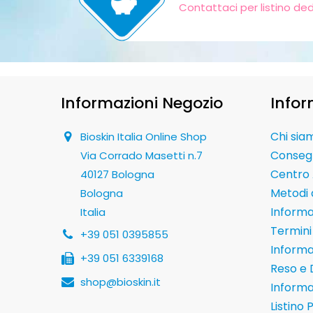
Contattaci per listino de
Informazioni Negozio
Infor
Chi sia
Bioskin Italia Online Shop
Conseg
Via Corrado Masetti n.7
Centro 
40127 Bologna
Metodi
Bologna
Informaz
Italia
Termini 
+39 051 0395855
Informa
+39 051 6339168
Reso e 
shop@bioskin.it
Informa
Listino 