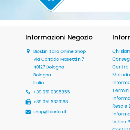
Informazioni Negozio
Infor
Chi sia
Bioskin Italia Online Shop
Conseg
Via Corrado Masetti n.7
Centro 
40127 Bologna
Metodi
Bologna
Informaz
Italia
Termini 
+39 051 0395855
Informa
+39 051 6339168
Reso e 
shop@bioskin.it
Informa
Listino 
Contatt