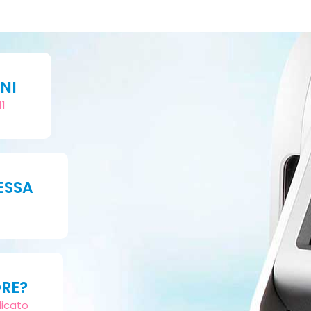
NI
11
ESSA
ORE?
dicato