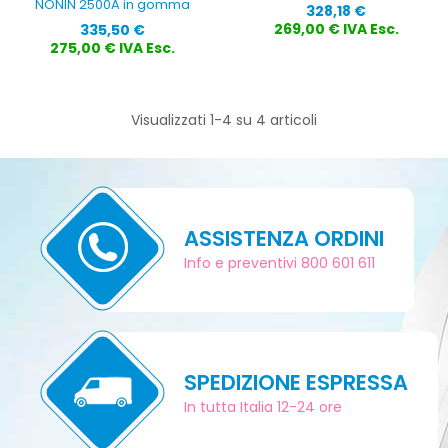
NONIN 2500A in gomma
Prezzo
328,18 €
Prezzo
269,00 € IVA Esc.
335,50 €
275,00 € IVA Esc.
Visualizzati 1-4 su 4 articoli
ASSISTENZA ORDINI
Info e preventivi 800 601 611
SPEDIZIONE ESPRESSA
In tutta Italia 12-24 ore