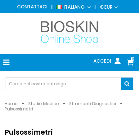
MEDICINA
CONTATTACI
ITALIANO
€
EUR
ESTETICA
MENU
DERMATOLOGIA
FOTOTERAPIA
ELETTROMEDICALI
0
ACCEDI
STUDIO
MEDICO
OCCHIALI
DI
PROTEZIONE
Home
Studio Medico
Strumenti Diagnostici
Pulsossimetri
Pulsossimetri