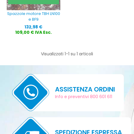
Spazzole motore TBH LN100
e BF9
Prezzo
132,98 €
109,00 € IVA Esc.
Visualizzati 1-1 su 1 articoli
ASSISTENZA ORDINI
Info e preventivi 800 601 611
SPEDIZIONE ESPRESSA