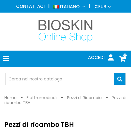
MEDICINA
CONTATTACI
ITALIANO
€
EUR
ESTETICA
MENU
DERMATOLOGIA
FOTOTERAPIA
ELETTROMEDICALI
0
ACCEDI
STUDIO
MEDICO
OCCHIALI
DI
PROTEZIONE
Home
Elettromedicali
Pezzi di Ricambio
Pezzi di
ricambo TBH
Pezzi di ricambo TBH