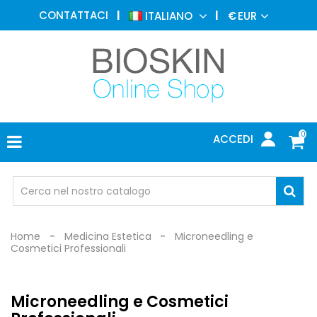
MEDICINA
CONTATTACI
ITALIANO
€
EUR
ESTETICA
MENU
DERMATOLOGIA
FOTOTERAPIA
ELETTROMEDICALI
0
ACCEDI
STUDIO
MEDICO
OCCHIALI
DI
PROTEZIONE
Home
Medicina Estetica
Microneedling e
Cosmetici Professionali
Microneedling e Cosmetici