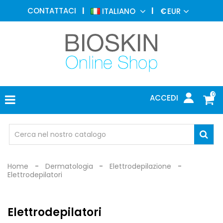
MEDICINA
CONTATTACI
ITALIANO
€
EUR
ESTETICA
MENU
DERMATOLOGIA
FOTOTERAPIA
ELETTROMEDICALI
0
ACCEDI
STUDIO
MEDICO
OCCHIALI
DI
PROTEZIONE
Home
Dermatologia
Elettrodepilazione
Elettrodepilatori
Elettrodepilatori