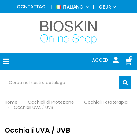
MEDICINA
CONTATTACI
ITALIANO
€
EUR
ESTETICA
MENU
DERMATOLOGIA
FOTOTERAPIA
ELETTROMEDICALI
0
ACCEDI
STUDIO
MEDICO
OCCHIALI
DI
PROTEZIONE
Home
Occhiali di Protezione
Occhiali Fototerapia
Occhiali UVA / UVB
Occhiali UVA / UVB