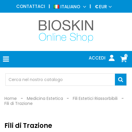
MEDICINA
CONTATTACI
ITALIANO
€
EUR
ESTETICA
MENU
DERMATOLOGIA
FOTOTERAPIA
ELETTROMEDICALI
0
ACCEDI
STUDIO
MEDICO
OCCHIALI
DI
PROTEZIONE
Home
Medicina Estetica
Fili Estetici Riassorbibili
Fili di Trazione
Fili di Trazione