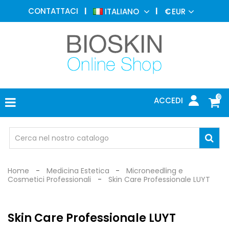
MEDICINA
CONTATTACI
ITALIANO
€
EUR
ESTETICA
MENU
DERMATOLOGIA
FOTOTERAPIA
ELETTROMEDICALI
0
ACCEDI
STUDIO
MEDICO
OCCHIALI
DI
PROTEZIONE
Home
Medicina Estetica
Microneedling e
Cosmetici Professionali
Skin Care Professionale LUYT
Skin Care Professionale LUYT