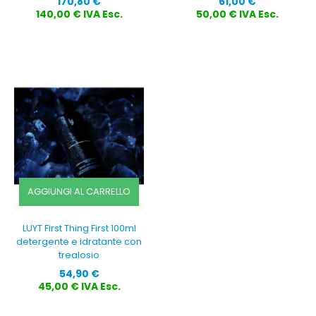
Prezzo
Prezzo
170,80 €
61,00 €
140,00 € IVA Esc.
50,00 € IVA Esc.
AGGIUNGI AL CARRELLO
LUYT First Thing First 100ml
detergente e idratante con
trealosio
Prezzo
54,90 €
45,00 € IVA Esc.