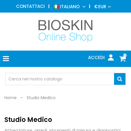
MEDICINA
CONTATTACI
ITALIANO
€
EUR
ESTETICA
MENU
DERMATOLOGIA
FOTOTERAPIA
ELETTROMEDICALI
0
ACCEDI
STUDIO
MEDICO
OCCHIALI
DI
PROTEZIONE
Home
Studio Medico
Studio Medico
Attrezzature, arredi, strumenti di misura e diagnostici,