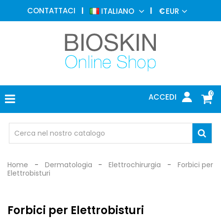
MEDICINA
CONTATTACI
ITALIANO
€
EUR
ESTETICA
MENU
DERMATOLOGIA
FOTOTERAPIA
ELETTROMEDICALI
0
ACCEDI
STUDIO
MEDICO
OCCHIALI
DI
PROTEZIONE
Home
Dermatologia
Elettrochirurgia
Forbici per
Elettrobisturi
Forbici per Elettrobisturi