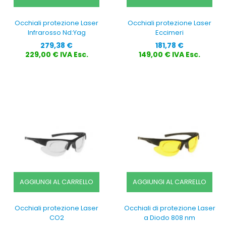
Occhiali protezione Laser
Occhiali protezione Laser
Infrarosso Nd:Yag
Eccimeri
Prezzo
Prezzo
279,38 €
181,78 €
229,00 € IVA Esc.
149,00 € IVA Esc.
AGGIUNGI AL CARRELLO
AGGIUNGI AL CARRELLO
Occhiali protezione Laser
Occhiali di protezione Laser
CO2
a Diodo 808 nm