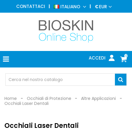
MEDICINA
CONTATTACI
ITALIANO
€
EUR
ESTETICA
MENU
DERMATOLOGIA
FOTOTERAPIA
ELETTROMEDICALI
0
ACCEDI
STUDIO
MEDICO
OCCHIALI
DI
PROTEZIONE
Home
Occhiali di Protezione
Altre Applicazioni
Occhiali Laser Dentali
Occhiali Laser Dentali