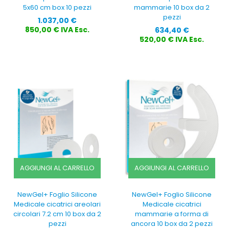
5x60 cm box 10 pezzi
mammarie 10 box da 2
pezzi
Prezzo
1.037,00 €
Prezzo
850,00 € IVA Esc.
634,40 €
520,00 € IVA Esc.
AGGIUNGI AL CARRELLO
AGGIUNGI AL CARRELLO
NewGel+ Foglio Silicone
NewGel+ Foglio Silicone
Medicale cicatrici areolari
Medicale cicatrici
circolari 7.2 cm 10 box da 2
mammarie a forma di
pezzi
ancora 10 box da 2 pezzi