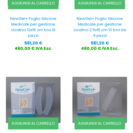
AGGIUNGI AL CARRELLO
AGGIUNGI AL CARRELLO
NewGel+ Foglio Silicone
NewGel+ Foglio Silicone
Medicale per gestione
Medicale per gestione
cicatrici 12x15 cm box 10
cicatrici 2.5x15 cm 10 box da
pezzi
4 pezzi
Prezzo
Prezzo
561,20 €
561,20 €
460,00 € IVA Esc.
460,00 € IVA Esc.
AGGIUNGI AL CARRELLO
AGGIUNGI AL CARRELLO