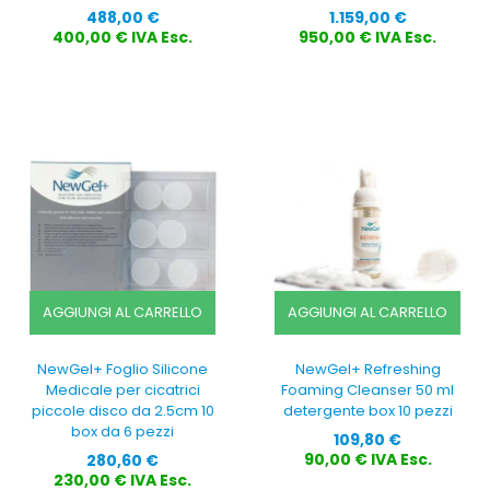
Prezzo
Prezzo
488,00 €
1.159,00 €
400,00 € IVA Esc.
950,00 € IVA Esc.
AGGIUNGI AL CARRELLO
AGGIUNGI AL CARRELLO
NewGel+ Foglio Silicone
NewGel+ Refreshing
Medicale per cicatrici
Foaming Cleanser 50 ml
piccole disco da 2.5cm 10
detergente box 10 pezzi
box da 6 pezzi
Prezzo
109,80 €
Prezzo
90,00 € IVA Esc.
280,60 €
230,00 € IVA Esc.