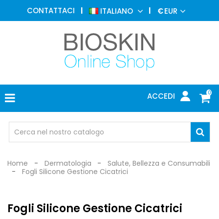
MEDICINA
CONTATTACI
ITALIANO
€
EUR
ESTETICA
MENU
DERMATOLOGIA
FOTOTERAPIA
ELETTROMEDICALI
0
ACCEDI
STUDIO
MEDICO
OCCHIALI
DI
PROTEZIONE
Home
Dermatologia
Salute, Bellezza e Consumabili
Fogli Silicone Gestione Cicatrici
Fogli Silicone Gestione Cicatrici