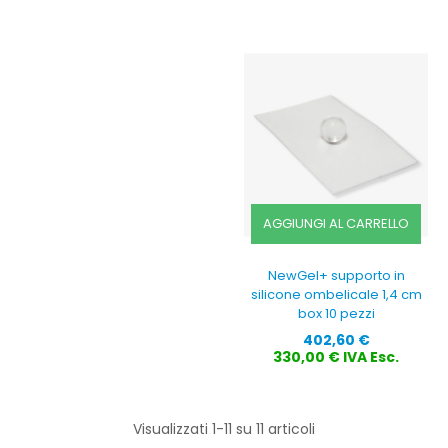
AGGIUNGI AL CARRELLO
NewGel+ supporto in
silicone ombelicale 1,4 cm
box 10 pezzi
Prezzo
402,60 €
330,00 € IVA Esc.
Visualizzati 1-11 su 11 articoli