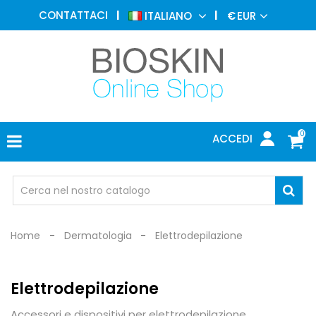
MEDICINA
CONTATTACI
ITALIANO
€
EUR
ESTETICA
MENU
DERMATOLOGIA
FOTOTERAPIA
ELETTROMEDICALI
0
ACCEDI
STUDIO
MEDICO
OCCHIALI
DI
PROTEZIONE
Home
Dermatologia
Elettrodepilazione
Elettrodepilazione
Accessori e dispositivi per elettrodepilazione.