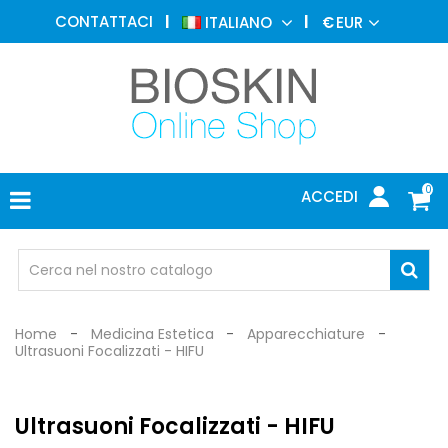
MEDICINA
CONTATTACI
ITALIANO
€
EUR
ESTETICA
MENU
DERMATOLOGIA
FOTOTERAPIA
ELETTROMEDICALI
0
ACCEDI
STUDIO
MEDICO
OCCHIALI
DI
PROTEZIONE
Home
Medicina Estetica
Apparecchiature
Ultrasuoni Focalizzati - HIFU
Ultrasuoni Focalizzati - HIFU