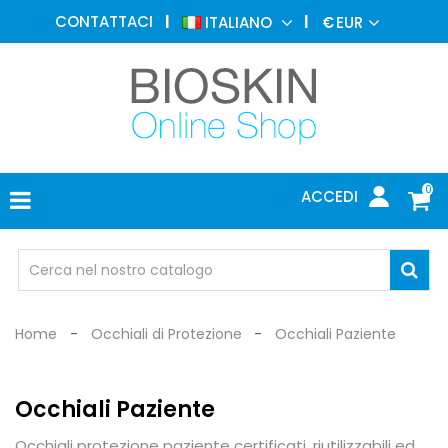
MEDICINA
CONTATTACI
ITALIANO
€
EUR
ESTETICA
MENU
DERMATOLOGIA
FOTOTERAPIA
ELETTROMEDICALI
0
ACCEDI
STUDIO
MEDICO
OCCHIALI
DI
PROTEZIONE
Home
Occhiali di Protezione
Occhiali Paziente
Occhiali Paziente
Occhiali protezione paziente certificati, riutilizzabili ed