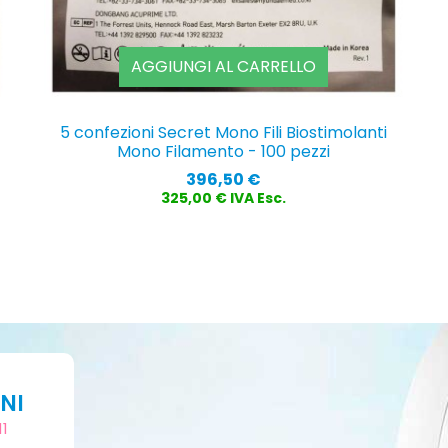
AGGIUNGI AL CARRELLO
5 confezioni Secret Mono Fili Biostimolanti
Mono Filamento - 100 pezzi
Prezzo
396,50 €
325,00 € IVA Esc.
NI
11