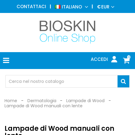
MEDICINA
CONTATTACI
ITALIANO
€
EUR
ESTETICA
MENU
DERMATOLOGIA
FOTOTERAPIA
ELETTROMEDICALI
0
ACCEDI
STUDIO
MEDICO
OCCHIALI
DI
PROTEZIONE
Home
Dermatologia
Lampade di Wood
Lampade di Wood manuali con lente
Lampade di Wood manuali con