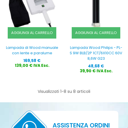
AGGIUNGI AL CARRELLO
AGGIUNGI AL CARRELLO
Lampada di Wood manuale
Lampada Wood Philips - PL-
con lente e paralume
S 9W BLB/2P 1CT/6X10CC 60V
8,6W G23
Prezzo
169,58 €
Prezzo
139,00 € IVA Esc.
48,68 €
39,90 € IVA Esc.
Visualizzati 1-8 su 8 articoli
ASSISTENZA ORDINI