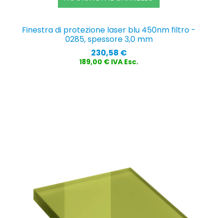
Finestra di protezione laser blu 450nm filtro -
0285, spessore 3,0 mm
Prezzo
230,58 €
189,00 € IVA Esc.