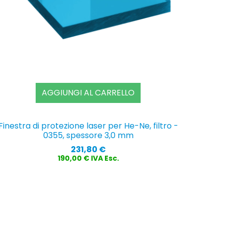
AGGIUNGI AL CARRELLO
Finestra di protezione laser per He-Ne, filtro -
0355, spessore 3,0 mm
Prezzo
231,80 €
190,00 € IVA Esc.