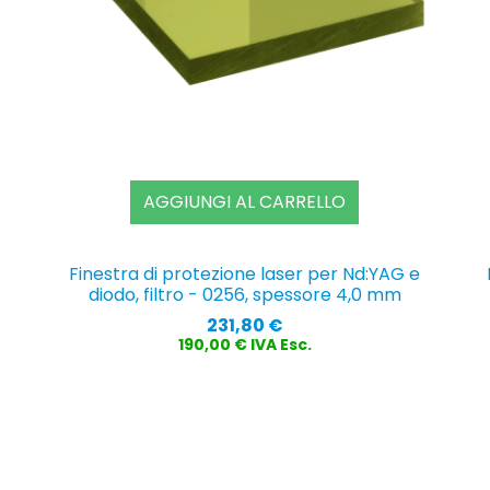
AGGIUNGI AL CARRELLO
Finestra di protezione laser per Nd:YAG e
diodo, filtro - 0256, spessore 4,0 mm
Prezzo
231,80 €
190,00 € IVA Esc.