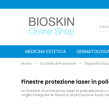
MEDICINA ESTETICA
DERMATOLOGI
Laser KTP ed Nd:YAG Vascolare
Laser Co2 Frazionato
Laser Nd:YAG e Alessandrite
Valigie per il Trasporto
Pulizia e manutenzione
Stimolatore Elettromagnetico
Ultrasuoni Focalizzati - HIFU
Radiofrequenza Medica
Radiofrequenza Frazionata
Apparecchiature Estetiche
Dermatoscopi Dermlite
Dermatoscopi Heine
Dermatoscopia Digitale
Lenti da visita con luce
Accessori e adattatori per dermatoscopi
LI
Fille
Penn
Skin
Coc
Fiale
Home
Occhiali di Protezione
Dispositivi Sic
Finestre protezione laser in po
Le finestre di protezione laser in policarbonato
voglia integrare le finestre di protezione laser n