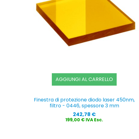
AGGIUNGI AL CARRELLO
Finestra di protezione diodo laser 450nm,
filtro - 0446, spessore 3 mm
Prezzo
242,78 €
199,00 € IVA Esc.