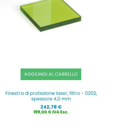
AGGIUNGI AL CARRELLO
Finestra di protezione laser, filtro - 0202,
spessore 4,0 mm
Prezzo
242,78 €
199,00 € IVA Esc.