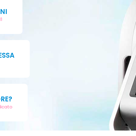
NI
11
ESSA
ORE?
dicato