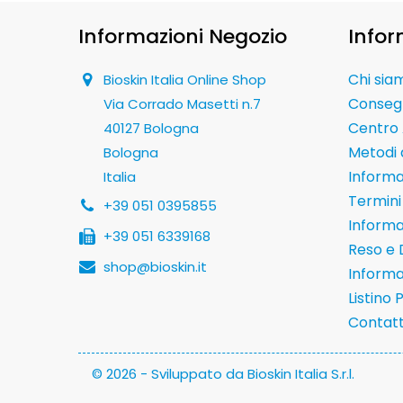
Informazioni Negozio
Infor
Chi sia
Bioskin Italia Online Shop
Conseg
Via Corrado Masetti n.7
Centro 
40127 Bologna
Metodi
Bologna
Informaz
Italia
Termini 
+39 051 0395855
Informa
+39 051 6339168
Reso e 
shop@bioskin.it
Informa
Listino 
Contatt
© 2026 - Sviluppato da Bioskin Italia S.r.l.