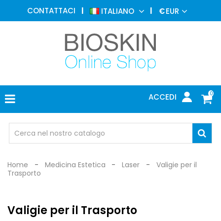
MEDICINA
CONTATTACI
ITALIANO
€
EUR
ESTETICA
MENU
DERMATOLOGIA
FOTOTERAPIA
ELETTROMEDICALI
0
ACCEDI
STUDIO
MEDICO
OCCHIALI
DI
PROTEZIONE
Home
Medicina Estetica
Laser
Valigie per il
Trasporto
Valigie per il Trasporto