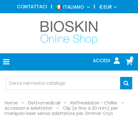
MEDICINA
CONTATTACI
ITALIANO
€
EUR
ESTETICA
MENU
DERMATOLOGIA
FOTOTERAPIA
ELETTROMEDICALI
0
ACCEDI
STUDIO
MEDICO
OCCHIALI
DI
PROTEZIONE
Home
Elettromedicali
Raffreddatori - Chiller
Accessori e Adattatori
Clip (ø fino a 20 mm) per
manipolo laser senza adattatore per Zimmer Cryo