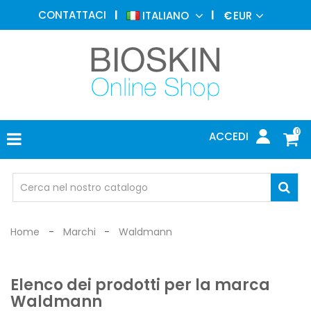
MEDICINA
CONTATTACI
ITALIANO
€
EUR
ESTETICA
MENU
DERMATOLOGIA
FOTOTERAPIA
ELETTROMEDICALI
0
ACCEDI
STUDIO
MEDICO
OCCHIALI
DI
PROTEZIONE
Home
Marchi
Waldmann
Elenco dei prodotti per la marca
Waldmann