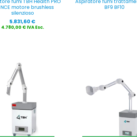
tore fumi TBH Health PRO
Aspiratore fumi trattame
ENCE motore brushless
BF9 BF10
silenzioso
Prezzo
5.831,60 €
4.780,00 € IVA Esc.