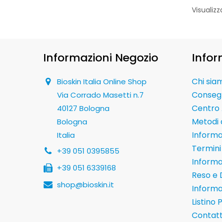
Visualizza
Informazioni Negozio
Infor
Chi sia
Bioskin Italia Online Shop
Conseg
Via Corrado Masetti n.7
Centro 
40127 Bologna
Metodi
Bologna
Informaz
Italia
Termini 
+39 051 0395855
Informa
+39 051 6339168
Reso e 
shop@bioskin.it
Informa
Listino 
Contatt