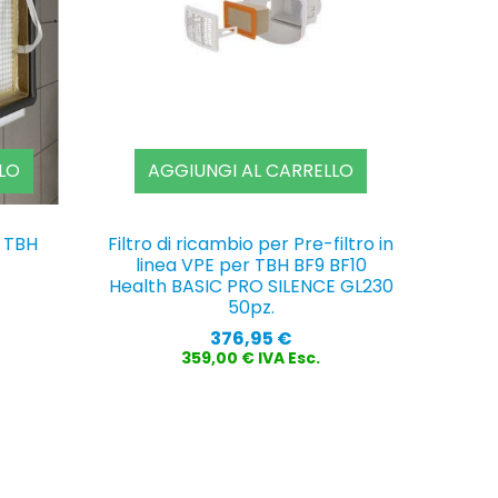
LO
AGGIUNGI AL CARRELLO
i TBH
Filtro di ricambio per Pre-filtro in
linea VPE per TBH BF9 BF10
Health BASIC PRO SILENCE GL230
50pz.
Prezzo
376,95 €
359,00 € IVA Esc.