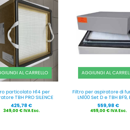
GIUNGI AL CARRELLO
AGGIUNGI AL CARREL
tro particolato H14 per
Filtro per aspiratore di f
ratore TBH PRO SILENCE
LN100 Set D e TBH BF9, 
Prezzo
Prezzo
425,78 €
559,98 €
349,00 € IVA Esc.
459,00 € IVA Esc.