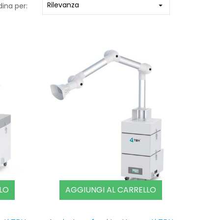
Rilevanza
ina per:

LO
AGGIUNGI AL CARRELLO