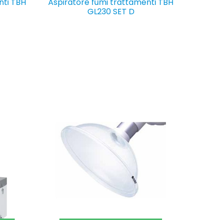
nti TBH
Aspiratore fumi trattamenti TBH
GL230 SET D