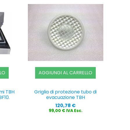
LO
AGGIUNGI AL CARRELLO
umi TBH
Griglia di protezione tubo di
BF10.
evacuazione TBH
Prezzo
120,78 €
99,00 € IVA Esc.