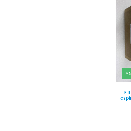
AG
Fil
aspi