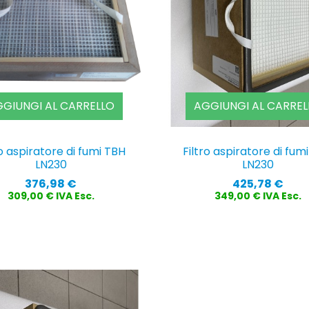
GIUNGI AL CARRELLO
AGGIUNGI AL CARREL
ro aspiratore di fumi TBH
Filtro aspiratore di fum
LN230
LN230
Prezzo
Prezzo
376,98 €
425,78 €
309,00 € IVA Esc.
349,00 € IVA Esc.