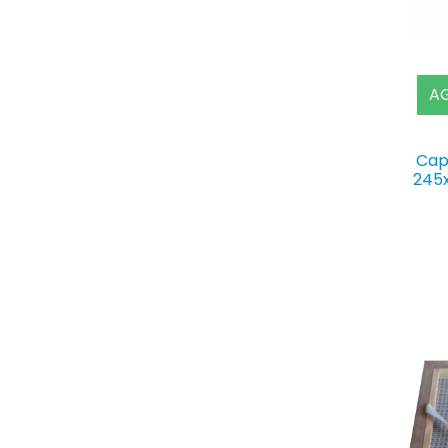
AG
Cap
245x