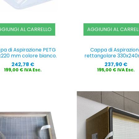
GIUNGI AL CARRELLO
AGGIUNGI AL CARREL
pa di Aspirazione PETG
Cappa di Aspirazio
220 mm colore bianco.
rettangolare 330x2
Prezzo
Prezzo
242,78 €
237,90 €
199,00 € IVA Esc.
195,00 € IVA Esc.