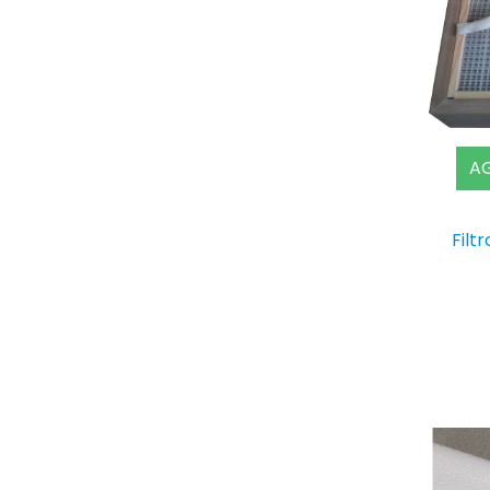
AG
Filt