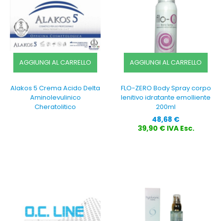
AGGIUNGI AL CARRELLO
AGGIUNGI AL CARRELLO
Alakos 5 Crema Acido Delta
FLO-ZERO Body Spray corpo
Aminolevulinico
lenitivo idratante emolliente
Cheratolitico
200ml
Prezzo
48,68 €
39,90 € IVA Esc.