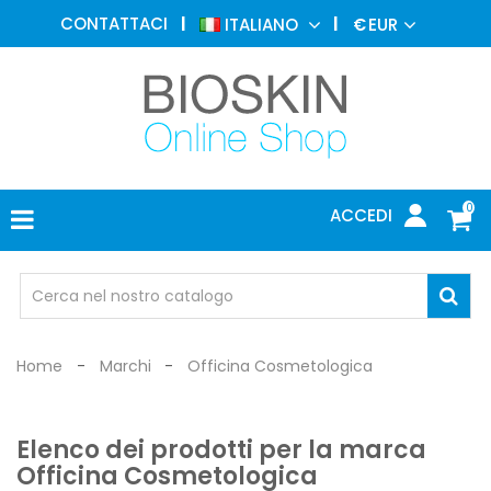
MEDICINA
CONTATTACI
ITALIANO
€
EUR
ESTETICA
MENU
DERMATOLOGIA
FOTOTERAPIA
ELETTROMEDICALI
0
ACCEDI
STUDIO
MEDICO
OCCHIALI
DI
PROTEZIONE
Home
Marchi
Officina Cosmetologica
Elenco dei prodotti per la marca
Officina Cosmetologica