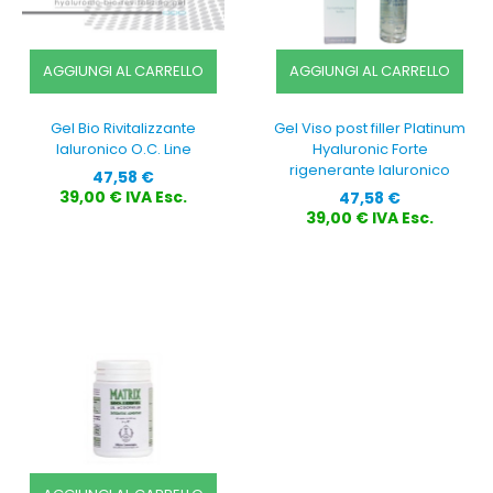
AGGIUNGI AL CARRELLO
AGGIUNGI AL CARRELLO
Gel Bio Rivitalizzante
Gel Viso post filler Platinum
Ialuronico O.C. Line
Hyaluronic Forte
rigenerante Ialuronico
Prezzo
47,58 €
Prezzo
39,00 € IVA Esc.
47,58 €
39,00 € IVA Esc.