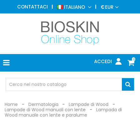
MEDICINA
CONTATTACI
ITALIANO
€
EUR
ESTETICA
MENU
DERMATOLOGIA
FOTOTERAPIA
ELETTROMEDICALI
0
ACCEDI
STUDIO
MEDICO
OCCHIALI
DI
PROTEZIONE
Home
Dermatologia
Lampade di Wood
Lampade di Wood manuali con lente
Lampada di
Wood manuale con lente e paralume